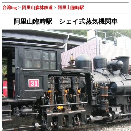
台湾ing
>
阿里山森林鉄道
>
阿里山臨時駅
阿里山臨時駅 シェイ式蒸気機関車