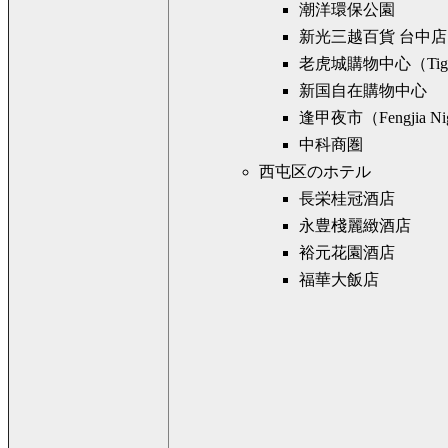
潮洋環保公園
新光三越百貨 台中店（Shin 
老虎城購物中心（Tiger
新国自在購物中心
逢甲夜市（Fengjia Nig
中科商圏
西屯区のホテル
長栄桂冠酒店
永豊棧麗緻酒店
裕元花園酒店
福華大飯店