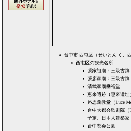
台中市 西屯区（せいとん く、西屯區、
西屯区の観光名所
張家祖廟：三級古跡
張廖家廟：三級古跡
清武家廟垂裕堂
恵来遺跡（惠來遺址
路思義教堂（Luce Memo
台中大都会歌劇院（Taichu
予定、日本人建築家
台中都会公園