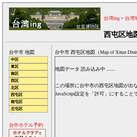
台湾ing
>
台湾
西屯区地
台中市 地図
台中市 西屯区地図（Map of Xitun District,
中区
東区
地図データ 読み込み中 .......
南区
西区
この場所に台中市の西屯区地図が出
北区
JavaScript設定を「許可」にす
西屯区
南屯区
北屯区
台中ホテル予約