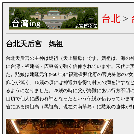
台北
>
台北天后宮 媽祖
台北天后宮の主神は媽祖（天上聖母）です。媽祖は、海の
に台湾・福建省・広東省で強く信仰されています。宋代に
た。黙娘は建隆元年(960年)に福建省興化府の官吏林愿の
仰心が篤く、16歳の頃には神通力を得て村人の病を治すな
るようになりました。28歳の時に父が海難にあい行方不明
山頂で仙人に誘われ神となったという伝説が伝わっていま
省にある媽祖島（馬祖島、現在の南竿島）に黙娘の遺体が