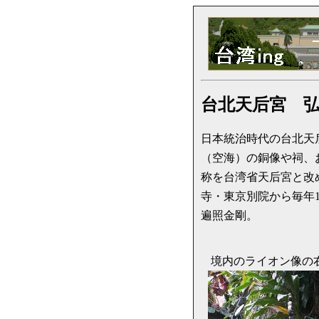
台北天后宮 
日本統治時代の台北天
（空海）の銅像や祠、
称を台湾省天后宮と改
寺・東京別院から毎年
遍照金剛。
境内のライオン像の