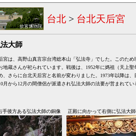
台北
>
台北天后宮
弘法大師
后宮は、高野山真言宗台湾総本山「弘法寺」でした。このため
お地蔵さんが祀られています。戦後は、1952年に媽祖（天上
め、さらに台北天后宮と名前が変わりました。1973年以降は、
10月から12月の間僧侶が派遣され弘法大師の法要が営まれて
右手後方ある弘法大師の銅像
正殿に向かって右側に弘法大師