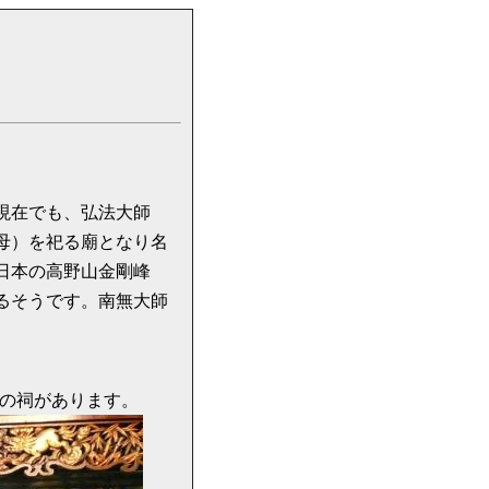
現在でも、弘法大師
聖母）を祀る廟となり名
日本の高野山金剛峰
いるそうです。南無大師
の祠があります。