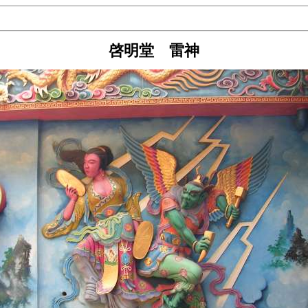
啓明堂 雷神