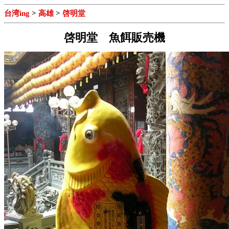
台湾ing
>
高雄
>
啓明堂
啓明堂 魚餌販売機