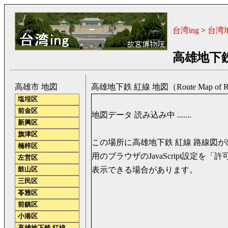
台湾ing
>
台湾
高雄地下鉄
高雄市 地図
高雄地下鉄 紅線 地図（Route Map of Red 
塩埕区
前金区
地図データ 読み込み中 .......
新興区
旗津区
この場所に高雄地下鉄 紅線 路線図
楠梓区
用のブラウザのJavaScript設定を
左営区
表示できる場合があります。
鼓山区
三民区
苓雅区
前鎮区
小港区