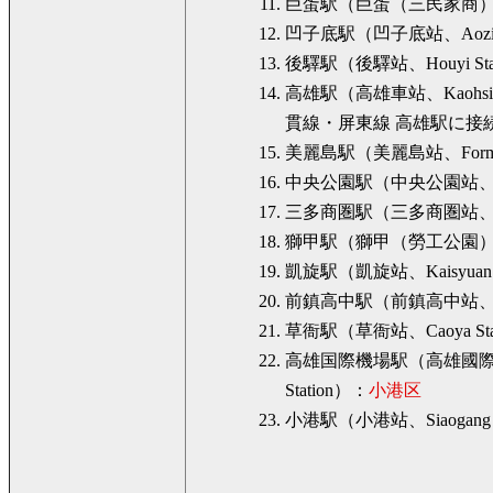
巨蛋駅（巨蛋（三民家商）站、Kao
凹子底駅（凹子底站、Aozihdi
後驛駅（後驛站、Houyi Sta
高雄駅（高雄車站、Kaohsiu
貫線・屏東線 高雄駅に接
美麗島駅（美麗島站、Formosa B
中央公園駅（中央公園站、Centr
三多商圏駅（三多商圏站、Sanduo 
獅甲駅（獅甲（勞工公園）站、Sh
凱旋駅（凱旋站、Kaisyuan 
前鎮高中駅（前鎮高中站、Cianjhe
草衙駅（草衙站、Caoya St
高雄国際機場駅（高雄國際機場站、Kao
Station）：
小港区
小港駅（小港站、Siaogang 