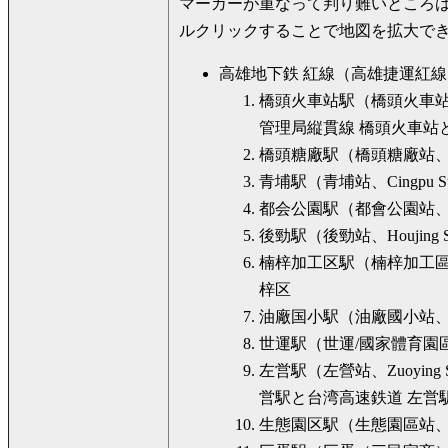
マーカーが重なって判り難いところ
ルクリックすることで地図を拡大で
高雄地下鉄 紅線（高雄捷運紅線、KM
橋頭火車站駅（橋頭火車站、Cia
管理局縦貫線 橋頭火車站
橋頭糖廠駅（橋頭糖廠站、Ciaoto
青埔駅（青埔站、Cingpu S
都会公園駅（都會公園站、Metropo
後勁駅（後勁站、Houjing S
楠梓加工区駅（楠梓加工區站、Nanzi
梓区
油廠国小駅（油廠國小站、Oil Ref
世運駅（世運/國家體育園區站、W
左営駅（左營站、Zuoying St
営駅と台湾高速鉄道 左営
生態園区駅（生態園區站、Ecologi