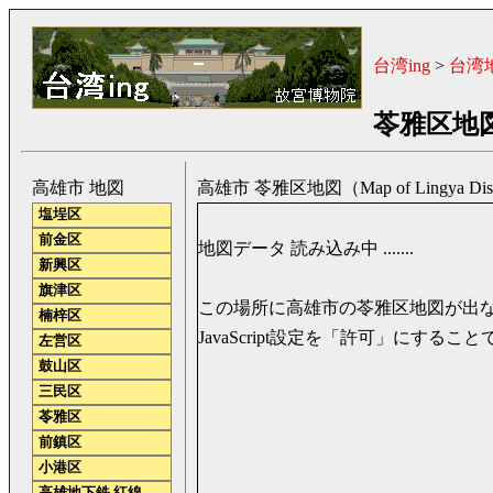
台湾ing
>
台湾
苓雅区地
高雄市 地図
高雄市 苓雅区地図（Map of Lingya District
塩埕区
前金区
地図データ 読み込み中 .......
新興区
旗津区
この場所に高雄市の苓雅区地図が出
楠梓区
JavaScript設定を「許可」にす
左営区
鼓山区
三民区
苓雅区
前鎮区
小港区