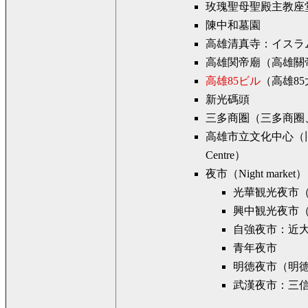
玫瑰聖母聖殿主教座堂（Holy 
陳中和墓園
高雄清真寺：イスラ
高雄関帝廟（高雄關
高雄85ビル
（高雄85大樓
新光碼頭
三多商圏（三多商圈、Kaohsi
高雄市立文化中心（旧名：
Centre）
夜市（Night market）
光華観光夜市
興中観光夜市
自強夜市：近
青年夜市
明徳夜市（明
武漢夜市：三