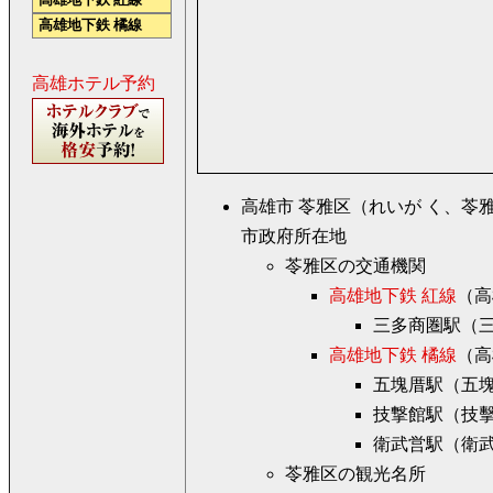
高雄地下鉄 紅線
高雄地下鉄 橘線
高雄ホテル予約
高雄市 苓雅区（れいが く、苓雅區、
市政府所在地
苓雅区の交通機関
高雄地下鉄 紅線
（高
三多商圏駅（三多商圏站
高雄地下鉄 橘線
（高雄
五塊厝駅（五塊厝站、
技撃館駅（技擊館站、M
衛武営駅（衛武營站、
苓雅区の観光名所