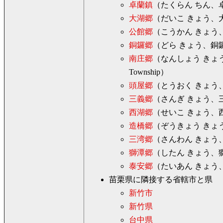
卓蘭鎮
（たくらん ちん、卓蘭
大湖郷
（だいこ きょう、大湖
公館郷
（こうかん きょう、公
銅鑼郷
（どら きょう、銅鑼鄉
南庄郷
（なんしょう きょう
Township）
頭屋郷
（とうおく きょう、頭
三義郷
（さんぎ きょう、三義
西湖郷
（せいこ きょう、西湖
造橋郷
（ぞうきょう きょう、
三湾郷
（さんわん きょう、三
獅潭郷
（したん きょう、獅潭鄉
泰安郷
（たいあん きょう、泰
苗栗県に隣接する省轄市と県
新竹市
新竹県
台中県