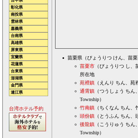
台中県
彰化県
南投県
雲林県
嘉義県
台南県
高雄県
屏東県
宜蘭県
苗栗県（びょうりつ けん、苗栗縣、ミ
花蓮県
苗栗市
（びょうりつ し、苗栗
台東県
所在地
澎湖県
苑裡鎮
（えんり ちん、苑裡鎮
金門県
通霄鎮
（つうしょう ちん、
連江県
Township）
竹南鎮
（ちくなん ちん、竹南
台湾ホテル予約
頭份鎮
（とうふん ちん、頭份
後龍鎮
（こうりゅう ちん、
Township）