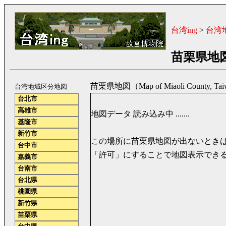
台湾ing
>
台湾
苗栗県地
苗栗県地図（Map of Miaoli County, Ta
台湾地域区分地図
台北市
高雄市
地図データ 読み込み中 .......
基隆市
新竹市
この場所に苗栗県地図が出ないときは、ご
台中市
「許可」にすることで地図表示でき
嘉義市
台南市
台北県
桃園県
新竹県
苗栗県