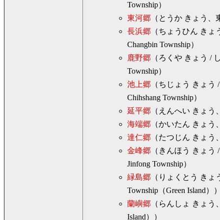
Township）
東河郷
（とうか きょう、東河
長浜郷
（ちょうひん きょ
Changbin Township）
鹿野郷
（ろくや きょう /
Township）
池上郷
（ちじょう きょう 
Chihshang Township）
延平郷
（えんへい きょう、延
海端郷
（かいたん きょう、海
達仁郷
（たつじん きょう、達
金峰郷
（きんほう きょう 
Jinfong Township）
緑島郷
（りょくとう きょう
Township（Green Island）
蘭嶼郷
（らんしょ きょう、蘭嶼
Island））