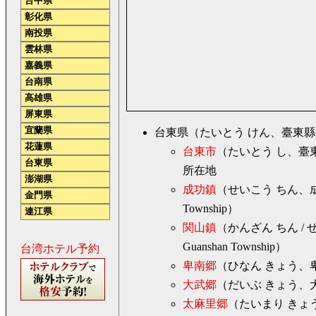
台中県
彰化県
南投県
雲林県
嘉義県
台南県
高雄県
屏東県
宜蘭県
台東県（たいとう けん、臺東縣、タイ
花蓮県
台東市
（たいとう し、臺東市
台東県
所在地
澎湖県
成功鎮
（せいこう ちん、成
金門県
Township）
連江県
関山鎮
（かんざん ちん /
Guanshan Township）
台湾ホテル予約
卑南郷
（ひなん きょう、卑南
大武郷
（だいぶ きょう、大武
太麻里郷
（たいまり きょう