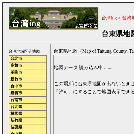
台湾ing
>
台湾
台東県地
台東県地図（Map of Taitung County, T
台湾地域区分地図
台北市
高雄市
地図データ 読み込み中 .......
基隆市
新竹市
この場所に台東県地図が出ないときは、ご
台中市
「許可」にすることで地図表示でき
嘉義市
台南市
台北県
桃園県
新竹県
苗栗県