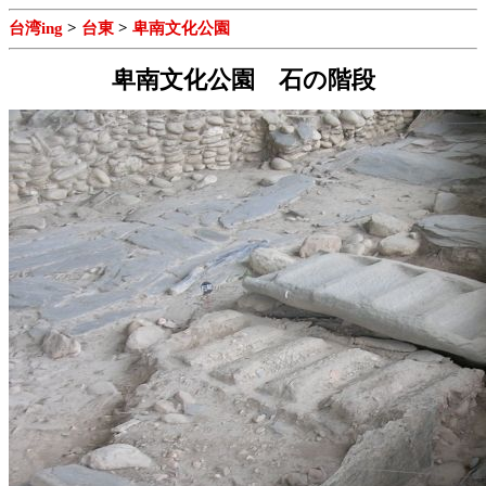
台湾ing
>
台東
>
卑南文化公園
卑南文化公園 石の階段