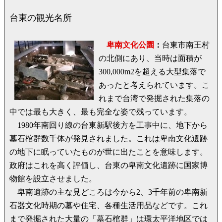
台東の観光名所
卑南文化公園
：
台東市南王村
の北側にあり、当時は面積が
300,000m2を超える大型集落で
あったと考えられています。こ
れまで台湾で発掘された集落の
中では最も大きく、最も完全な姿で残っています。
1980年南回り線の台東新駅後方を工事中に、地下から
墓石棺群数千体が発見されました。これは卑南文化遺跡
の地下に眠っていたものが世に出たことを意味します。
政府はこれを高く評価し、台東の卑南文化遺跡に国家博
物館を設立させました。
卑南遺跡の主な見どころは今から2、3千年前の卑南新
石器文化時期の墓や住宅、各種生活用品などです。これ
まで発掘された大量の「墓石棺群」は環太平洋地区では