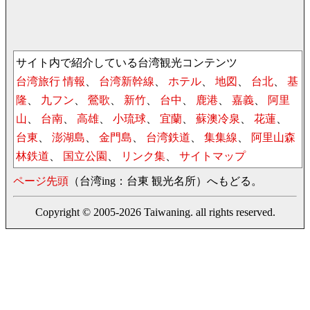
サイト内で紹介している台湾観光コンテンツ
台湾旅行 情報
、
台湾新幹線
、
ホテル
、
地図
、
台北
、
基
隆
、
九フン
、
鶯歌
、
新竹
、
台中
、
鹿港
、
嘉義
、
阿里
山
、
台南
、
高雄
、
小琉球
、
宜蘭
、
蘇澳冷泉
、
花蓮
、
台東
、
澎湖島
、
金門島
、
台湾鉄道
、
集集線
、
阿里山森
林鉄道
、
国立公園
、
リンク集
、
サイトマップ
ページ先頭
（台湾ing：台東 観光名所）へもどる。
Copyright © 2005-2026 Taiwaning. all rights reserved.