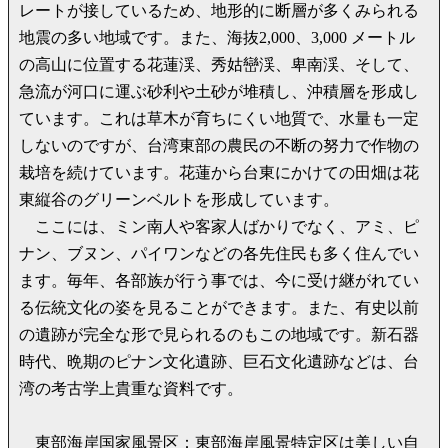
レートが接しているため、地形的に断層が多くみられる
地震の多い地域です。また、海抜2,000、3,000 メートル
の高山に位置する花蓮渓、秀姑巒渓、卑南渓、そして、
急流が河口に運ぶ砂利や土砂が堆積し、沖積層を形成し
ています。これは草木が育ちにくい地質で、水量も一定
しないのですが、台湾東部の農民の不断の努力で作物の
栽培を続けています。花蓮から台東にかけての田畑は花
東縦谷のグリーンベルトを形成しています。
ここには、ミン南人や客家人ばかりでなく、アミ、ピ
ナン、ブヌン、パイワンなどの各先住民も多く住んでい
ます。毎年、各部族が行う事では、今に受け継がれてい
る伝統文化の姿を見ることができます。また、有史以前
の遺跡が完全な形で見られるのもこの地域です。新石器
時代、晩期のピナン文化遺跡、巨石文化遺跡などは、台
湾の考古学上貴重な資料です。
東部海岸国家風景区：東部海岸風景特定区は美しい自