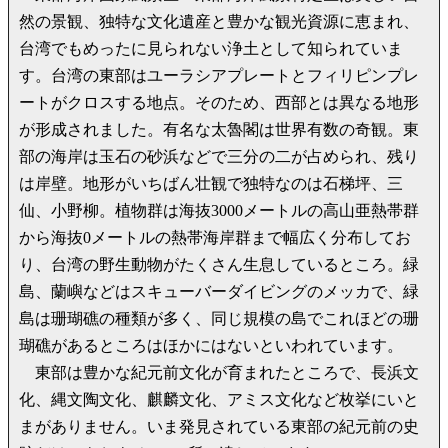
然の景観、独特な文化遺産と豊かな観光資源に恵まれ、
台湾でもめったに見られない浄土として知られていま
す。台湾の東部はユーラシアプレートとフィリピンプレ
ートがクロスする地点。そのため、西部とは異なる地形
が形成されました。有名な太魯閣は世界有数の奇観。東
部の海岸は玉石の砂浜などで三分の二が占められ、残り
は岸壁。地形がいちばん壮観で独特なのは石梯坪、三
仙、小野柳。植物群は海抜3000メートルの高山亜熱帯群
から海抜0メートルの熱帯海岸群まで幅広く分布してお
り、台湾の野生動物がたくさん生息しているところ。緑
島、蘭嶼などはスキューバーダイビングのメッカで、緑
島は珊瑚礁の種類が多く、同じ規模の島でこれほどの珊
瑚礁があるところはほかにはないといわれています。
東部は豊かな紀元前文化が育まれたところで、長浜文
化、縄文陶文化、麒麟文化、アミス文化など枚挙にいと
まがありません。いま発見されている東部の紀元前の史