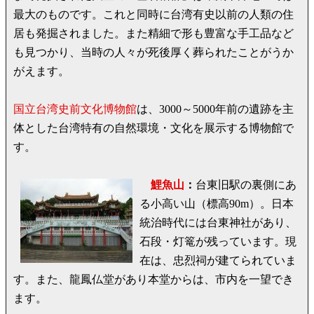
最大のものです。これと同時に台湾有史以前の人類の住
居も発掘されました。また精細で形も豊富な手工品など
も見つかり、当時の人々が死後厚く葬られたことがうか
がえます。
国立台湾史前文化博物館
は、3000～5000年前の遺跡を主
体とした台湾特有の自然環境・文化を展示する博物館で
す。
鯉魚山
：
台東旧駅の裏側にあ
る小高い山（標高90m）。日本
統治時代には台東神社があり、
石段・灯篭が残っています。現
在は、忠烈祠が建てられていま
す。また、龍鳳仏堂があり本堂からは、市内を一望でき
ます。