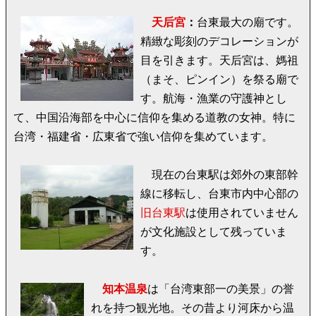
天后宮
：
台東最大の廟です。
精緻な彫刻のデコレーションが
目を引きます。天后宮は、媽祖
（まそ、ピンイン）を祭る廟で
す。航海・漁業の守護神とし
て、中国沿海部を中心に信仰を集める道教の女神。特に
台湾・福建省・広東省で強い信仰を集めています。
現在の台東駅は郊外の東部幹
線に移転し、台東市内中心部の
旧台東駅
は使用されていません
が文化施設として残っていま
す。
知本温泉
は「台湾東部一の美景」の誉
れを持つ観光地。その昔より河床から温