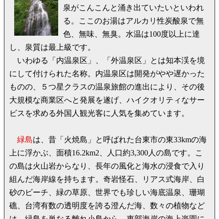
泉がこんこんと涌き出ていたいといわれ
る。ここのお湯はアルカリ性炭酸泉で無
色、無味、無臭。水温は100度以上に達
し、泉質は最上級です。
いわゆる「内温泉区」、「外温泉区」とは知本渓を境
にして付けられた名称。内温泉区は開発がやや遅かった
ものの、５つ星クラスの温泉旅館の進出により、その後
大規模な商業区へと発展を遂げ、ハイクオリティなサー
ビスを求める外国人観光客に人気を集めています。
緑島
は、昔「火焼島」と呼ばれた台東市の東33kmの海
上に浮かぶ、面積16.2km2、人口約3,300人の島です。こ
の島は火山岩からなり、長年の風化と海水の浸食で入り
組んだ海岸線を持ちます。奇岩怪石、リアス式海岸、白
砂のビーチ、緑の草原、世界でも珍しい海底温泉、珊瑚
礁、台湾有数の透明度を誇る澄んだ海、数々の植物など
は、緑島を単なる離れ小島から、東部海岸の海上楽園に