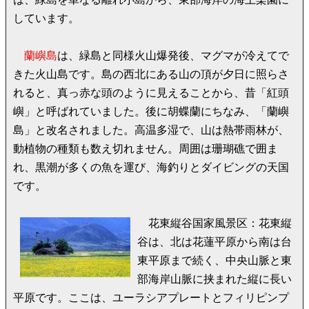
しています。
蘭嶼島
は、緑島と同様火山爆発後、マグマが冷えてで
きた火山島です。島の西北にある山の頂が夕日に照らさ
れると、真っ赤な頭のように見えることから、昔「紅頭
嶼」と呼ばれていました。後に胡蝶蘭にちなみ、「蘭嶼
島」と改名されました。高温多湿で、山は熱帯雨林が、
動植物の種類も数え切れません。周囲は珊瑚礁で囲ま
れ、黒潮が多くの魚を運び、海釣りとダイビングの天国
です。
花東縦谷国家風景区：花東縦
谷は、北は花蓮平原から南は台
東平原まで続く、中央山脈と東
部海岸山脈に挟まれた縦に長い
平原です。ここは、ユーラシアプレートとフィリピンプ