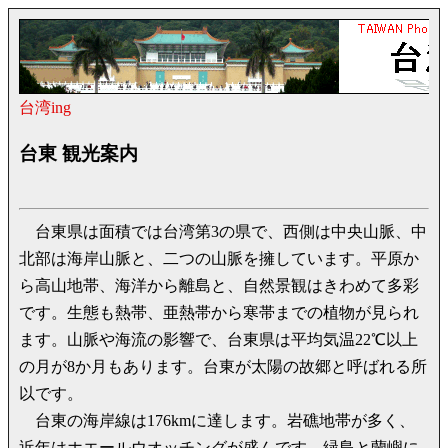
台湾ing
台東 観光案内
台東県は面積では台湾第3の県で、西側は中央山脈、中
北部は海岸山脈と、二つの山脈を擁しています。平原か
ら高山地帯、海洋から離島と、自然景観はきわめて多彩
です。生態も熱帯、亜熱帯から寒帯までの植物が見られ
ます。山脈や海流の影響で、台東県は平均気温22℃以上
の月が8か月もあります。台東が太陽の故郷と呼ばれる所
以です。
台東の海岸線は176kmに達します。岩礁地帯が多く、
近年はホエールウオッチングが盛んです。緑島と蘭嶼に