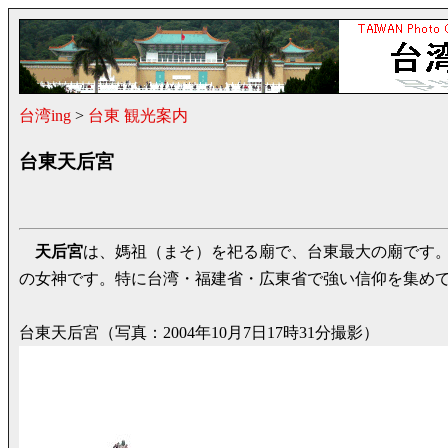
台湾ing
>
台東 観光案内
台東天后宮
天后宮
は、媽祖（まそ）を祀る廟で、台東最大の廟です
の女神です。特に台湾・福建省・広東省で強い信仰を集め
台東天后宮（写真：2004年10月7日17時31分撮影）