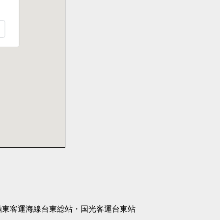
 鼎東客運海線台東総站・国光客運台東站