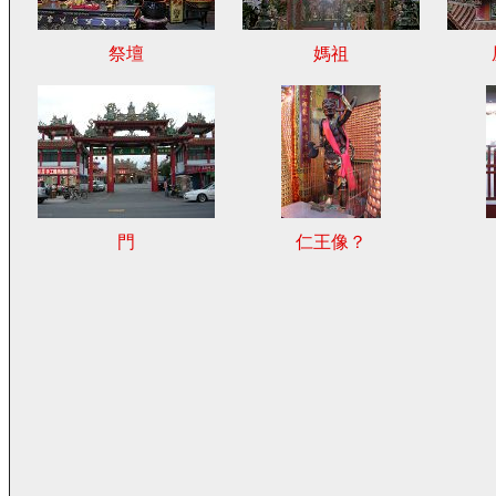
祭壇
媽祖
門
仁王像？