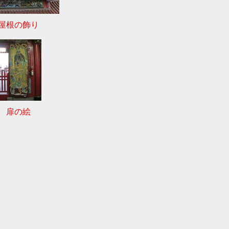
屋根の飾り
扉の絵