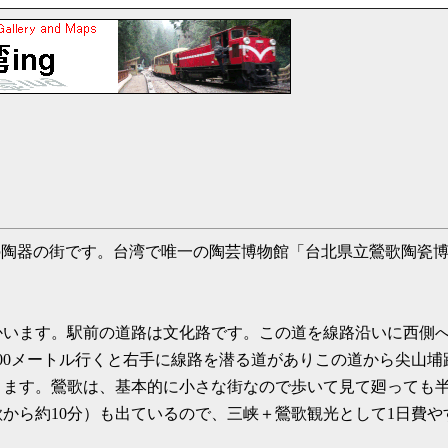
大の陶器の街です。台湾で唯一の陶芸博物館「台北県立鶯歌陶瓷
かいます。駅前の道路は文化路です。この道を線路沿いに西側
00メートル行くと右手に線路を潜る道がありこの道から尖山
ど行きます。鶯歌は、基本的に小さな街なので歩いて見て廻って
から約10分）も出ているので、三峡＋鶯歌観光として1日費や