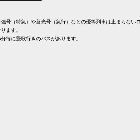
自強号（特急）や莒光号（急行）などの優等列車は止まらない
なります。
5分毎に鶯歌行きのバスがあります。