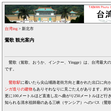
台湾ing
> 新北市
鶯歌 観光案内
鶯歌（鴬歌、おうか、インクー、Yingge）は、台湾最
です。
鶯歌駅
に着いたら尖山埔路老街方向と書かれた出口に向
ンガ造りの建物
もありそれなりに見ごたえがあります。約3
更に100メートルほど直進し左へ曲がり250メートルほ
知られる清水祖師廟のある三峡（サンシア）へのバス（鶯歌