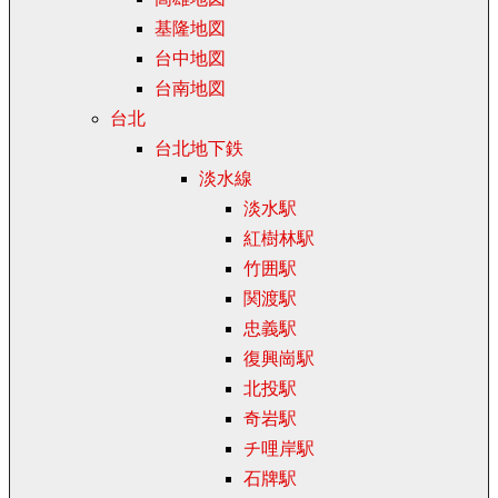
基隆地図
台中地図
台南地図
台北
台北地下鉄
淡水線
淡水駅
紅樹林駅
竹囲駅
関渡駅
忠義駅
復興崗駅
北投駅
奇岩駅
チ哩岸駅
石牌駅