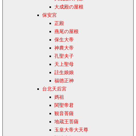
大成殿の屋根
保安宮
正殿
燕尾の屋根
保生大帝
神農大帝
孔聖夫子
天上聖母
註生娘娘
福徳正神
台北天后宮
媽祖
関聖帝君
観音菩薩
地蔵王菩薩
玉皇大帝大天尊