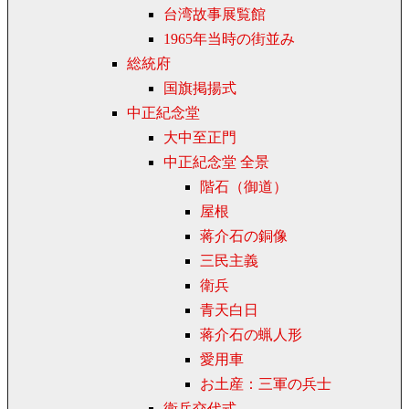
台湾故事展覧館
1965年当時の街並み
総統府
国旗掲揚式
中正紀念堂
大中至正門
中正紀念堂 全景
階石（御道）
屋根
蒋介石の銅像
三民主義
衛兵
青天白日
蒋介石の蝋人形
愛用車
お土産：三軍の兵士
衛兵交代式