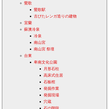
鶯歌
鶯歌駅
古びたレンガ造りの建物
宜蘭
蘇澳冷泉
冷泉
南山宮
南山宮 祭壇
台東
卑南文化公園
月形石柱
高床式住居
石板棺
発掘作業
発掘現場
穴蔵
石の階段