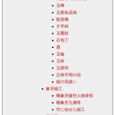
玉蝉
玉鰲魚花挿
龍形珮
片手杯
玉鷹杖
石包丁
鹿
玉輪
玉杯
玉辟邪
正体不明の頭
猿の毛繕い
象牙細工
雕象牙鏤空人物筆筒
雕象牙九層塔
竹に似せた細工