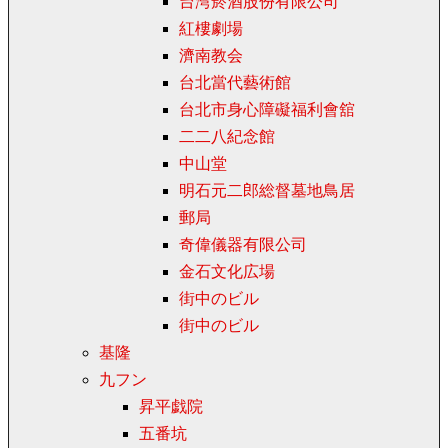
台湾菸酒股份有限公司
紅樓劇場
濟南教会
台北當代藝術館
台北市身心障礙福利會舘
二二八紀念館
中山堂
明石元二郎総督墓地鳥居
郵局
奇偉儀器有限公司
金石文化広場
街中のビル
街中のビル
基隆
九フン
昇平戯院
五番坑