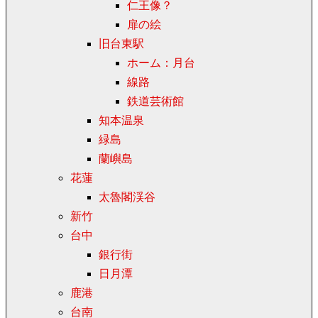
仁王像？
扉の絵
旧台東駅
ホーム：月台
線路
鉄道芸術館
知本温泉
緑島
蘭嶼島
花蓮
太魯閣渓谷
新竹
台中
銀行街
日月潭
鹿港
台南