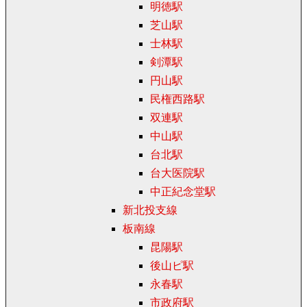
明徳駅
芝山駅
士林駅
剣潭駅
円山駅
民権西路駅
双連駅
中山駅
台北駅
台大医院駅
中正紀念堂駅
新北投支線
板南線
昆陽駅
後山ピ駅
永春駅
市政府駅