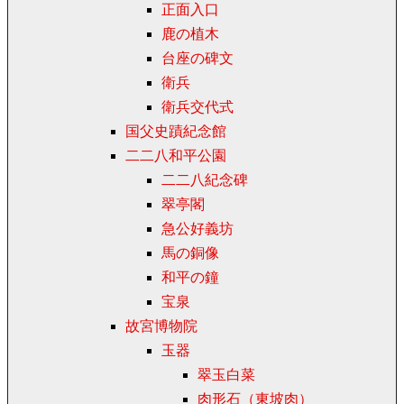
正面入口
鹿の植木
台座の碑文
衛兵
衛兵交代式
国父史蹟紀念館
二二八和平公園
二二八紀念碑
翠亭閣
急公好義坊
馬の銅像
和平の鐘
宝泉
故宮博物院
玉器
翠玉白菜
肉形石（東坡肉）