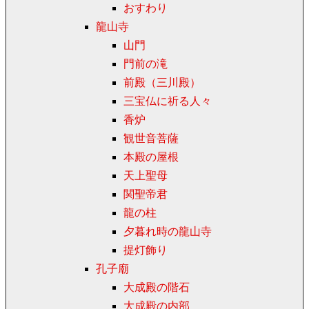
おすわり
龍山寺
山門
門前の滝
前殿（三川殿）
三宝仏に祈る人々
香炉
観世音菩薩
本殿の屋根
天上聖母
関聖帝君
龍の柱
夕暮れ時の龍山寺
提灯飾り
孔子廟
大成殿の階石
大成殿の内部