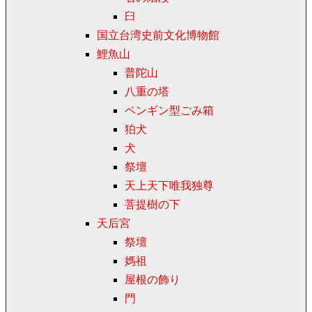
臼
国立台湾史前文化博物館
鯉魚山
普陀山
八重の塔
ペンギン型ごみ箱
狛犬
犬
祭壇
天上天下唯我独尊
菩提樹の下
天后宮
祭壇
媽祖
屋根の飾り
門