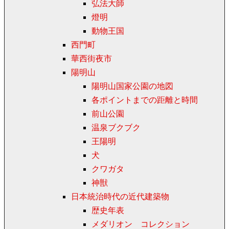
弘法大師
燈明
動物王国
西門町
華西街夜市
陽明山
陽明山国家公園の地図
各ポイントまでの距離と時間
前山公園
温泉ブクブク
王陽明
犬
クワガタ
神獣
日本統治時代の近代建築物
歴史年表
メダリオン コレクション