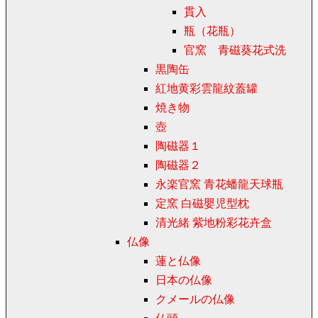
貫入
瓶（花瓶）
官窯 青磁葵花式洗
黒陶缶
紅地黄彩雲龍紋蓋罐
焼き物
壺
陶磁器１
陶磁器２
永楽官窯 青花蟠龍天球瓶
定窯 白磁嬰児型枕
清光緒 紫地粉彩花卉盒
仏像
蓮と仏像
日本の仏像
クメールの仏像