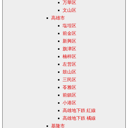
万華区
文山区
高雄市
塩埕区
前金区
新興区
旗津区
楠梓区
左営区
鼓山区
三民区
苓雅区
前鎮区
小港区
高雄地下鉄 紅線
高雄地下鉄 橘線
基隆市