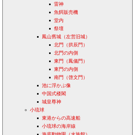
雷神
魚餌販売機
堂内
祭壇
鳳山舊城（左営旧城）
北門（拱辰門）
北門の内側
東門（鳳儀門）
東門の内側
南門（啓文門）
池に浮かぶ像
中国式楼閣
城皇尊神
小琉球
東港からの高速船
小琉球の海岸線
海底動物園（水族館）