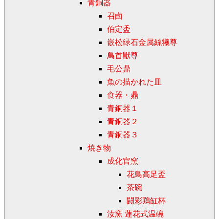
青銅器
召卣
伯定盉
嵌松緑石金属絲犧尊
鳥首獣尊
毛公鼎
魚の描かれた皿
食器・鼎
青銅器１
青銅器２
青銅器３
焼き物
成化官窯
花鳥高足盃
茶碗
闘彩鶏缸杯
汝窯 蓮花式温碗