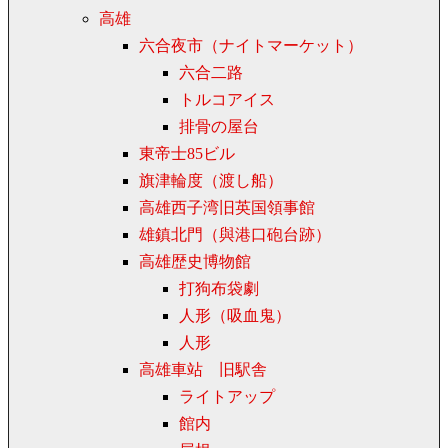
高雄
六合夜市（ナイトマーケット）
六合二路
トルコアイス
排骨の屋台
東帝士85ビル
旗津輪度（渡し船）
高雄西子湾旧英国領事館
雄鎮北門（與港口砲台跡）
高雄歴史博物館
打狗布袋劇
人形（吸血鬼）
人形
高雄車站 旧駅舎
ライトアップ
館内