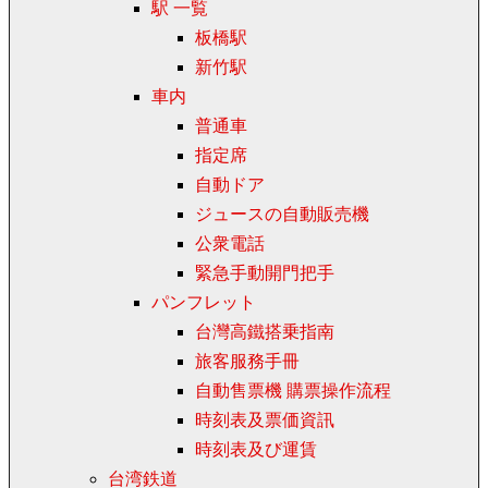
駅 一覧
板橋駅
新竹駅
車内
普通車
指定席
自動ドア
ジュースの自動販売機
公衆電話
緊急手動開門把手
パンフレット
台灣高鐵搭乗指南
旅客服務手冊
自動售票機 購票操作流程
時刻表及票価資訊
時刻表及び運賃
台湾鉄道