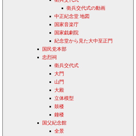
衛兵交代式の動画
中正紀念堂 地図
国家音楽庁
国家戯劇院
紀念堂から見た大中至正門
国民党本部
忠烈祠
衛兵交代式
大門
山門
大殿
立体模型
鼓楼
鐘楼
国父紀念館
全景