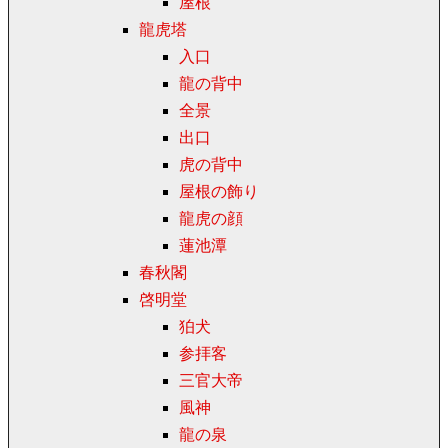
屋根
龍虎塔
入口
龍の背中
全景
出口
虎の背中
屋根の飾り
龍虎の顔
蓮池潭
春秋閣
啓明堂
狛犬
参拝客
三官大帝
風神
龍の泉