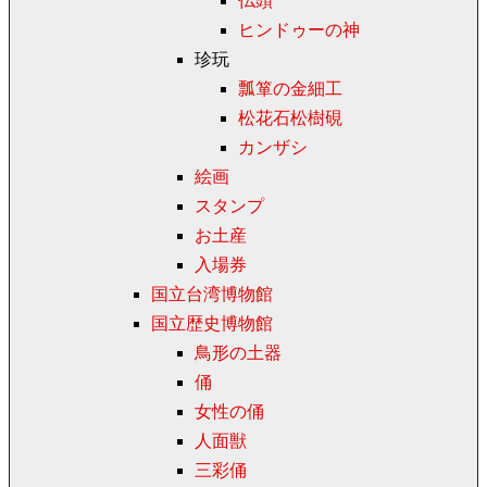
仏頭
ヒンドゥーの神
珍玩
瓢箪の金細工
松花石松樹硯
カンザシ
絵画
スタンプ
お土産
入場券
国立台湾博物館
国立歴史博物館
鳥形の土器
俑
女性の俑
人面獣
三彩俑