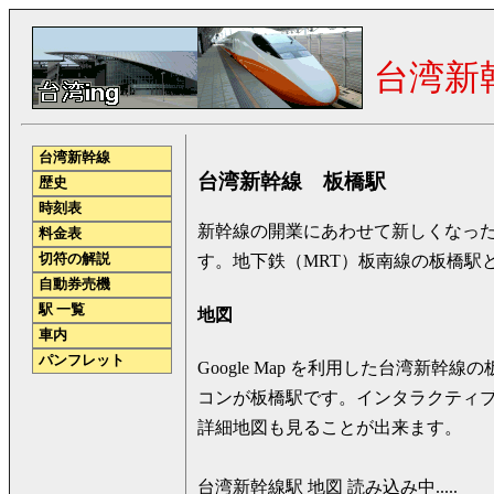
台湾新
台湾新幹線
台湾新幹線 板橋駅
歴史
時刻表
新幹線の開業にあわせて新しくなっ
料金表
切符の解説
す。地下鉄（MRT）板南線の板橋駅
自動券売機
駅 一覧
地図
車内
パンフレット
Google Map を利用した台湾新
コンが板橋駅です。インタラクティ
詳細地図も見ることが出来ます。
台湾新幹線駅 地図 読み込み中.....