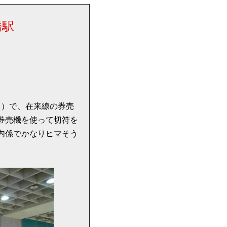
橋駅
月）で、在来線の券売
券売機を使って切符を
内係でかなりヒマそう