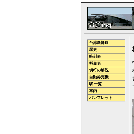
台湾新幹線
歴史
時刻表
料金表
切符の解説
自動券売機
駅 一覧
車内
パンフレット