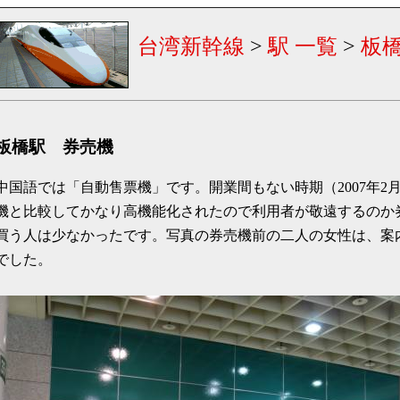
台湾新幹線
>
駅 一覧
>
板
板橋駅 券売機
中国語では「自動售票機」です。開業間もない時期（2007年2
機と比較してかなり高機能化されたので利用者が敬遠するのか
買う人は少なかったです。写真の券売機前の二人の女性は、案
でした。