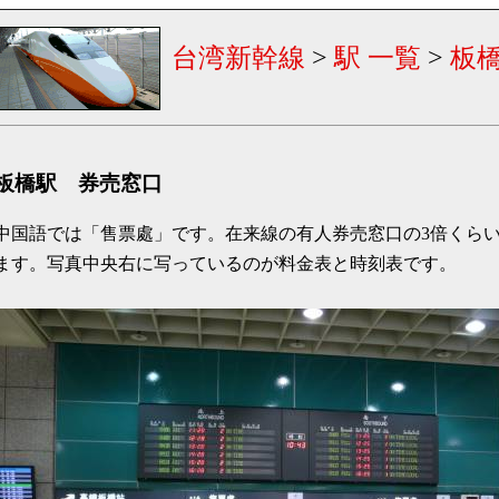
台湾新幹線
>
駅 一覧
>
板
板橋駅 券売窓口
中国語では「售票處」です。在来線の有人券売窓口の3倍くら
ます。写真中央右に写っているのが料金表と時刻表です。