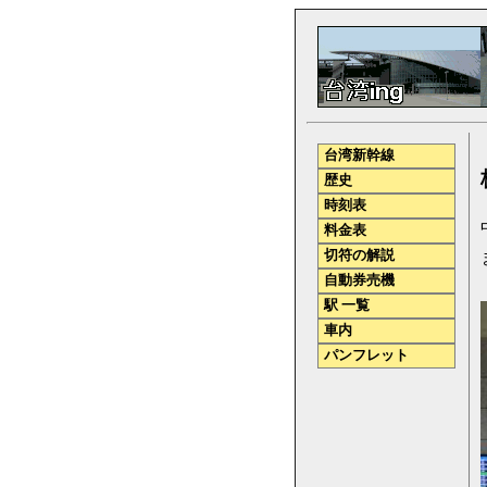
台湾新幹線
歴史
時刻表
料金表
切符の解説
自動券売機
駅 一覧
車内
パンフレット