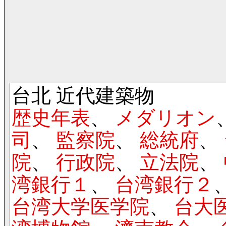
台北 近代建築物
歴史年表
、
メダリオン
司
、
監察院
、
総統府
、
院
、
行政院
、
立法院
、
湾銀行１
、
台湾銀行２
台湾大学医学院
、
台大