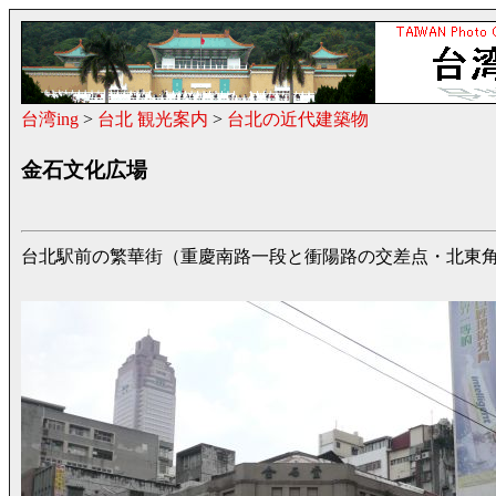
台湾ing
>
台北 観光案内
>
台北の近代建築物
金石文化広場
台北駅前の繁華街（重慶南路一段と衝陽路の交差点・北東