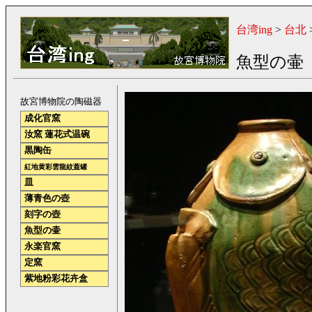
台湾ing
>
台北
魚型の壷
故宮博物院の陶磁器
成化官窯
汝窯 蓮花式温碗
黒陶缶
紅地黄彩雲龍紋蓋罐
皿
薄青色の壺
刻字の壺
魚型の壷
永楽官窯
定窯
紫地粉彩花卉盒