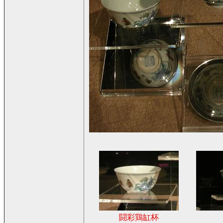
闘彩鶏缸杯