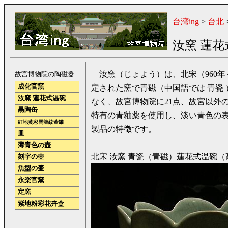
台湾ing
>
台北
汝窯 蓮花
汝窯（じょよう）は、北宋（960年
故宮博物院の陶磁器
成化官窯
定された窯で青磁（中国語では 青瓷
汝窯 蓮花式温碗
なく、故宮博物院に21点、故宮以外
黒陶缶
特有の青釉薬を使用し、淡い青色の
紅地黄彩雲龍紋蓋罐
製品の特徴です。
皿
薄青色の壺
北宋 汝窯 青瓷（青磁）蓮花式温碗（高
刻字の壺
魚型の壷
永楽官窯
定窯
紫地粉彩花卉盒