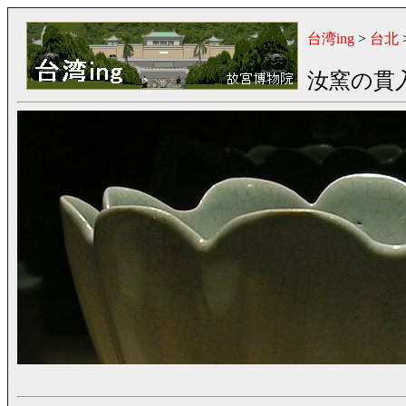
台湾ing
>
台北
汝窯の貫