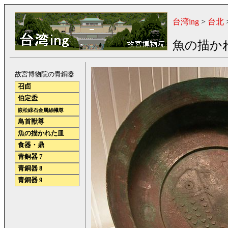
台湾ing
>
台北
魚の描か
故宮博物院の青銅器
召卣
伯定盉
嵌松緑石金属絲犧尊
鳥首獣尊
魚の描かれた皿
食器・鼎
青銅器 7
青銅器 8
青銅器 9