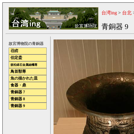
台湾ing
>
台北
青銅器 9
故宮博物院の青銅器
召卣
伯定盉
嵌松緑石金属絲犧尊
鳥首獣尊
魚の描かれた皿
食器・鼎
青銅器 7
青銅器 8
青銅器 9