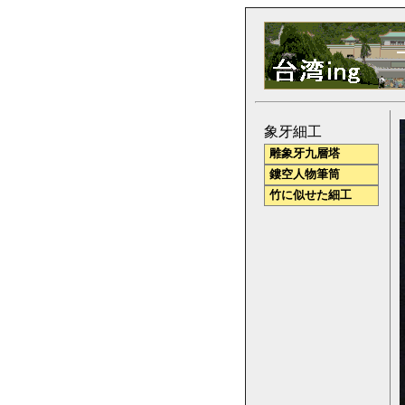
象牙細工
雕象牙九層塔
鏤空人物筆筒
竹に似せた細工