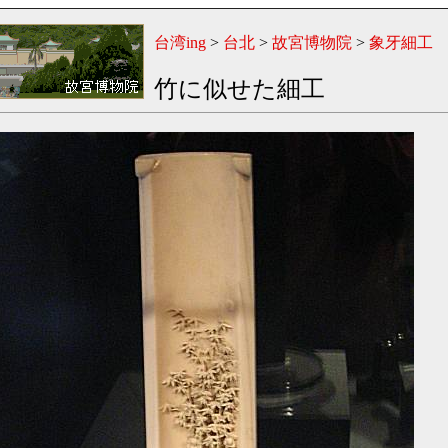
台湾ing
>
台北
>
故宮博物院
>
象牙細工
竹に似せた細工