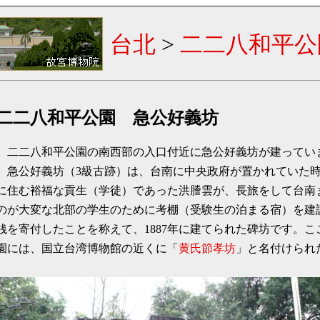
台北
>
二二八和平公
二二八和平公園 急公好義坊
二二八和平公園の南西部の入口付近に急公好義坊が建ってい
急公好義坊（3級古跡）は、台南に中央政府が置かれていた
に住む裕福な貢生（学徒）であった洪謄雲が、長旅をして台南
のが大変な北部の学生のために考棚（受験生の泊まる宿）を建
銭を寄付したことを称えて、1887年に建てられた碑坊です。
園には、国立台湾博物館の近くに「
黄氏節孝坊
」と名付けられ