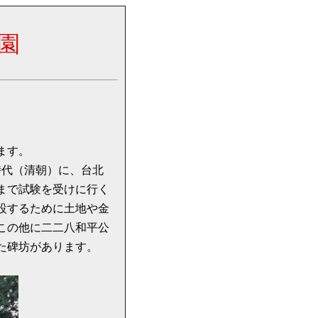
園
ます。
時代（清朝）に、台北
まで試験を受けに行く
設するために土地や金
ここの他に二二八和平公
た碑坊があります。