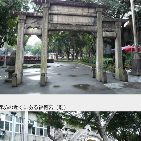
碑坊の近くにある福徳宮（廟）