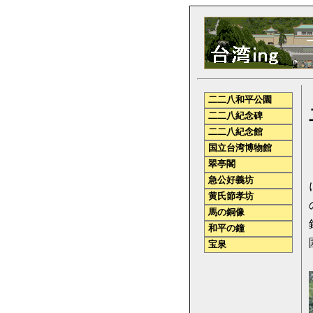
二二八和平公園
二二八紀念碑
二二八紀念館
国立台湾博物館
翠亭閣
急公好義坊
黄氏節孝坊
馬の銅像
和平の鐘
宝泉