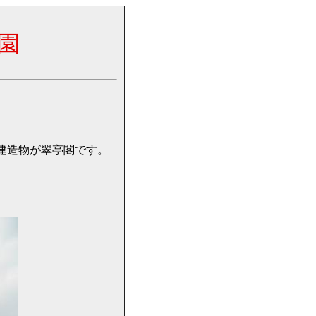
園
建造物が翠亭閣です。