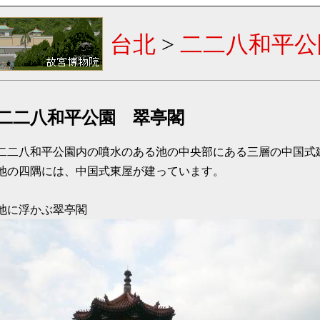
台北
>
二二八和平公
二二八和平公園 翠亭閣
二二八和平公園内の噴水のある池の中央部にある三層の中国式
池の四隅には、中国式東屋が建っています。
池に浮かぶ翠亭閣