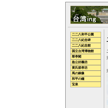
二二八和平公園
二二八紀念碑
二二八紀念館
国立台湾博物館
翠亭閣
急公好義坊
黄氏節孝坊
馬の銅像
和平の鐘
宝泉