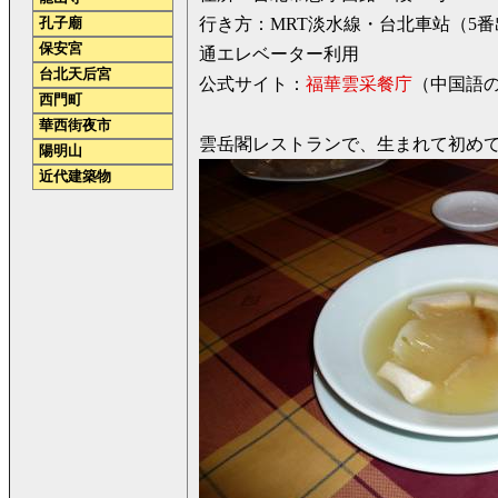
行き方：MRT淡水線・台北車站（5
孔子廟
保安宮
通エレベーター利用
台北天后宮
公式サイト：
福華雲采餐庁
（中国語
西門町
華西街夜市
雲岳閣レストランで、生まれて初め
陽明山
近代建築物