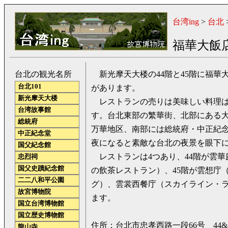
台湾ing
>
台北
福華大飯
台北の観光名所
新光摩天大楼の44階と45階に福華
台北101
があります。
新光摩天大楼
レストランの売りは美味しい料理は
台湾故事館
す。台北東部の繁華街、北部にある
総統府
万華地区、南部には総統府・中正紀
中正紀念堂
夜になると素敵な台北の夜景を眼下
国父紀念館
レストランは4つあり、44階が雲華
忠烈祠
国父史蹟紀念館
の飲茶レストラン）、45階が雲想庁
二二八和平公園
グ）、雲裳西餐庁（スカイライン・
故宮博物院
ます。
国立台湾博物館
国立歴史博物館
住所：台北市忠孝西路一段66号 44&
龍山寺