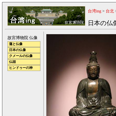
台湾ing
>
台北
日本の仏
故宮博物院 仏像
蓮と仏像
日本の仏像
クメールの仏像
仏頭
ヒンドゥーの神