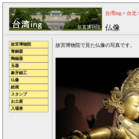
台湾ing
>
台北
仏像
故宮博物院
故宮博物院で見た仏像の写真です。
青銅器
陶磁器
玉器
象牙細工
仏像
絵画
スタンプ
お土産
入場券