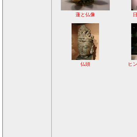
蓮と仏像
仏頭
ヒ