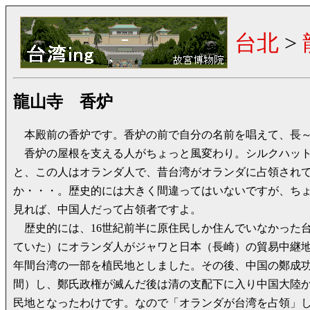
台北
>
龍山寺 香炉
本殿前の香炉です。香炉の前で自分の名前を唱えて、長～
香炉の屋根を支える人がちょっと風変わり。シルクハット
と、この人はオランダ人で、昔台湾がオランダに占領され
か・・・。歴史的には大きく間違ってはいないですが、ち
見れば、中国人だって占領者ですよ。
歴史的には、16世紀前半に原住民しか住んでいなかった
ていた）にオランダ人がジャワと日本（長崎）の貿易中継地
年間台湾の一部を植民地としました。その後、中国の鄭成功
間）し、鄭氏政権が滅んだ後は清の支配下に入り中国大陸
民地となったわけです。なので「オランダが台湾を占領」