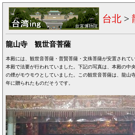
台北
>
龍山寺 観世音菩薩
本殿には、観世音菩薩・普賢菩薩・文殊菩薩が安置されて
本殿で法要が行われていました。下記の写真は、本殿の中
の煙がモウモウとしていました。この観世音菩薩は、龍山寺
年に贈られたものだそうです。