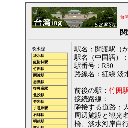
台
関
駅名：関渡駅（かんと） 
淡水線
駅名（中国語）
淡水駅
紅樹林駅
駅番号：R30
竹囲駅
路線名：紅線 淡水線（
関渡駅
忠義駅
復興崗駅
前後の駅：
竹囲
北投駅
接続路線：
奇岩駅
隣接する道路：
チ哩岸駅
周辺施設と観光
石牌駅
明徳駅
橋、淡水河岸自