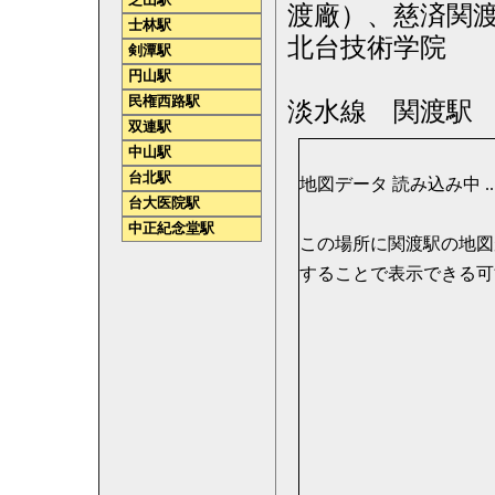
芝山駅
渡廠）、慈済関
士林駅
北台技術学院
剣潭駅
円山駅
民権西路駅
淡水線 関渡駅
双連駅
中山駅
台北駅
地図データ 読み込み中 .....
台大医院駅
中正紀念堂駅
この場所に関渡駅の地図が表
することで表示できる可