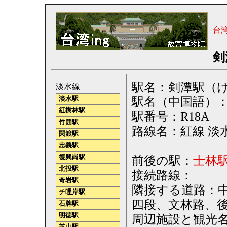
台
剣
駅名：剣潭駅（けんたん）
淡水線
駅名（中国語）
淡水駅
紅樹林駅
駅番号：R18A
竹囲駅
路線名：紅線 淡水線（
関渡駅
忠義駅
復興崗駅
前後の駅：
士林
北投駅
接続路線：
奇岩駅
隣接する道路：
チ哩岸駅
四段、文林路、
石牌駅
明徳駅
周辺施設と観光