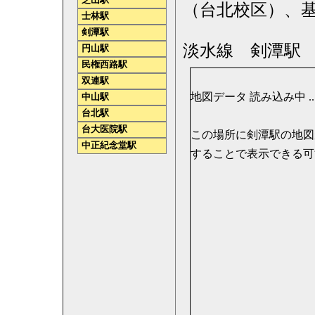
芝山駅
（台北校区）、
士林駅
剣潭駅
淡水線 剣潭駅
円山駅
民権西路駅
双連駅
地図データ 読み込み中 .....
中山駅
台北駅
台大医院駅
この場所に剣潭駅の地図が表
中正紀念堂駅
することで表示できる可