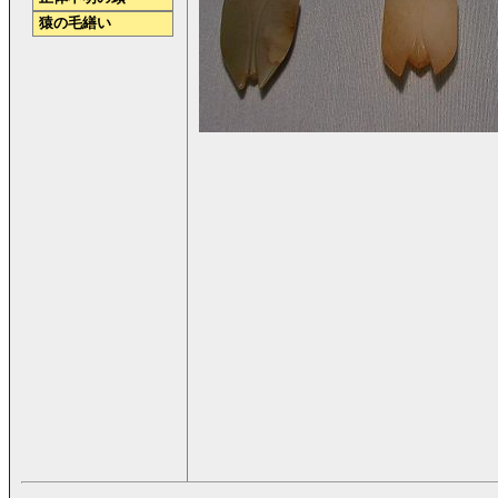
猿の毛繕い