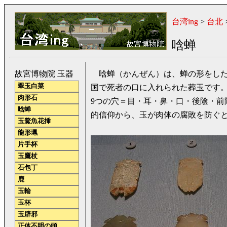
台湾ing
>
台北
唅蝉
故宮博物院 玉器
唅蝉（かんぜん）は、蝉の形をした
翠玉白菜
国で死者の口に入れられた葬玉です
肉形石
9つの穴＝目・耳・鼻・口・後陰・前
唅蝉
的信仰から、玉が肉体の腐敗を防ぐ
玉鰲魚花挿
龍形珮
片手杯
玉鷹杖
石包丁
鹿
玉輪
玉杯
玉辟邪
正体不明の頭