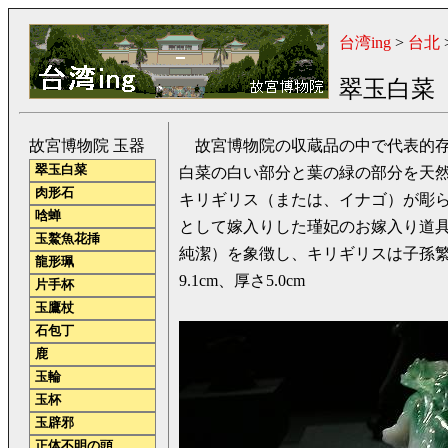
台湾ing
>
台北
翠玉白菜
故宮博物院 玉器
故宮博物院の収蔵品の中で代表的存
翠玉白菜
白菜の白い部分と葉の緑の部分を天
肉形石
キリギリス（または、イナゴ）が彫
唅蝉
として嫁入りした瑾妃のお嫁入り道
玉鰲魚花挿
純潔）を象徴し、キリギリスは子孫繁栄
龍形珮
9.1cm、厚さ5.0cm
片手杯
玉鷹杖
石包丁
鹿
玉輪
玉杯
玉辟邪
正体不明の頭