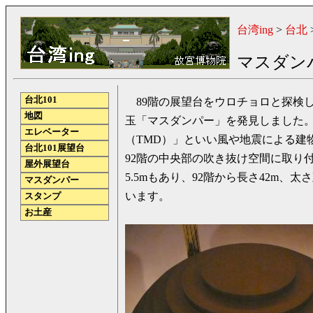
台湾ing
>
台北
マスダン
台北101
89階の展望台をウロチョロと探検
地図
玉「マスダンパー」を発見しました。
エレベーター
（TMD）」といい風や地震による建
台北101展望台
92階の中央部の吹き抜け空間に取り
屋外展望台
5.5mもあり、92階から長さ42m、
マスダンパー
います。
スタンプ
お土産