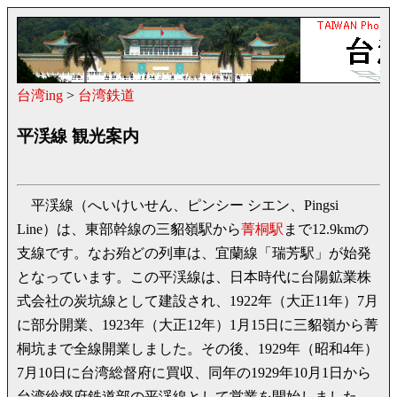
台湾ing
>
台湾鉄道
平渓線 観光案内
平渓線（へいけいせん、ピンシー シエン、Pingsi
Line）は、東部幹線の三貂嶺駅から
菁桐駅
まで12.9kmの
支線です。なお殆どの列車は、宜蘭線「瑞芳駅」が始発
となっています。この平渓線は、日本時代に台陽鉱業株
式会社の炭坑線として建設され、1922年（大正11年）7月
に部分開業、1923年（大正12年）1月15日に三貂嶺から菁
桐坑まで全線開業しました。その後、1929年（昭和4年）
7月10日に台湾総督府に買収、同年の1929年10月1日から
台湾総督府鉄道部の平渓線として営業を開始しました。