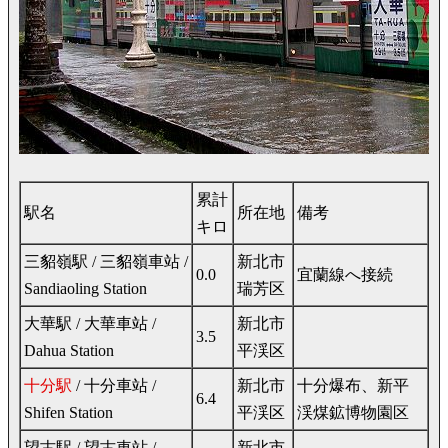
累計
駅名
所在地
備考
キロ
三貂嶺駅 / 三貂嶺車站 /
新北市
0.0
宜蘭線へ接続
Sandiaoling Station
瑞芳区
大華駅 / 大華車站 /
新北市
3.5
Dahua Station
平渓区
十分駅
/ 十分車站 /
新北市
十分爆布、新平
6.4
Shifen Station
平渓区
渓煤鉱博物園区
望古駅 / 望古車站 /
新北市