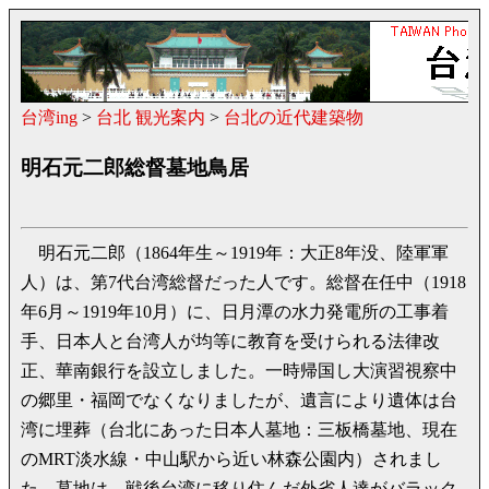
台湾ing
>
台北 観光案内
>
台北の近代建築物
明石元二郎総督墓地鳥居
明石元二郎（1864年生～1919年：大正8年没、陸軍軍
人）は、第7代台湾総督だった人です。総督在任中（1918
年6月～1919年10月）に、日月潭の水力発電所の工事着
手、日本人と台湾人が均等に教育を受けられる法律改
正、華南銀行を設立しました。一時帰国し大演習視察中
の郷里・福岡でなくなりましたが、遺言により遺体は台
湾に埋葬（台北にあった日本人墓地：三板橋墓地、現在
のMRT淡水線・中山駅から近い林森公園内）されまし
た。墓地は、戦後台湾に移り住んだ外省人達がバラック