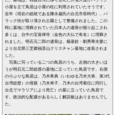
小屋を立て鳥居は小屋の柱に利用されていたそうです。
近年（現在の総統である陳水扁氏の台北市長時代）、バ
ラック街が取り壊され公園として整備されました。この
時に墓地に埋葬されていた日本人の遺骨が掘り起こされ
多くは、台中の宝覚禅寺（金色の大仏で有名）に埋葬さ
れました。明石元二郎の遺骨は、楊基銓・劉秀華夫妻に
より台北県三芝郷福音山クリスチャン墓地に改装されま
した。
写真に写っている二つの鳥居のうち、左側の大きいほ
うが明石元二郎総督の墓地に立っていた鳥居です。右側
の小ぶりな鳥居は、乃木希典（いわゆる乃木大将、第3代
台湾総督）の母親（乃木寿子、乃木の台湾着任に同行し
台北でマラリアにより死亡）の墓に立っていた鳥居で
す。政治的な配慮があるらしく解説板はありませんでし
た。