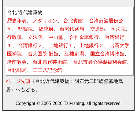
台北 近代建築物
歴史年表
、
メダリオン
、
台北賓館
、
台湾菸酒股份公
司
、
監察院
、
総統府
、
台湾鉄路局
、
交通部
、
司法院
、
行政院
、
立法院
、
中山堂
、
合作金庫銀行
、
台湾銀行
１
、
台湾銀行２
、
土地銀行１
、
土地銀行２
、
台湾大学
医学院
、
台大医院 旧館
、
紅樓劇場
、
国立台湾博物館
、
濟南教会
、
台北當代芸術館
、
台北市身心障礙福利会館
、
台北郵局
、
二二八記念館
ページ先頭
（台北近代建築物：明石元二郎総督墓地鳥
居）へもどる。
Copyright © 2005-2026 Taiwaning. all rights reserved.