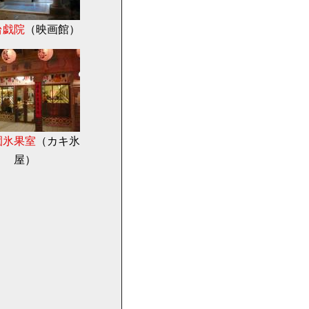
台戯院
（映画館）
園氷果室
（カキ氷
屋）