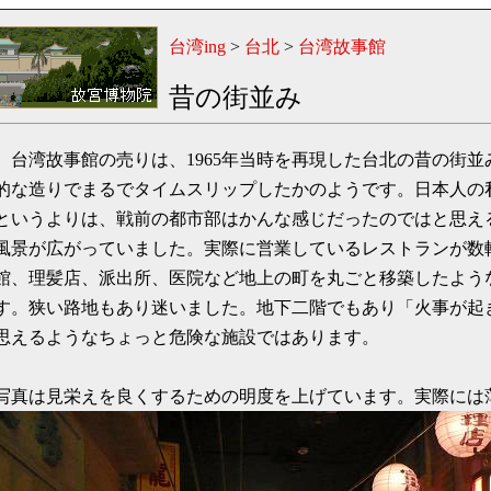
台湾ing
>
台北
>
台湾故事館
昔の街並み
台湾故事館の売りは、1965年当時を再現した台北の昔の街並
的な造りでまるでタイムスリップしたかのようです。日本人の私
というよりは、戦前の都市部はかんな感じだったのではと思え
風景が広がっていました。実際に営業しているレストランが数
館、理髪店、派出所、医院など地上の町を丸ごと移築したよう
す。狭い路地もあり迷いました。地下二階でもあり「火事が起
思えるようなちょっと危険な施設ではあります。
写真は見栄えを良くするための明度を上げています。実際には