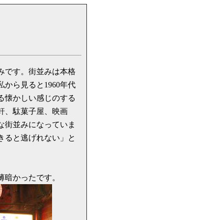
みです。街並みは本格
から見ると1960年代
る懐かしい感じのする
軒、駄菓子屋、映画
な街並みになっていま
きると逃げれない」と
薄暗かったです。