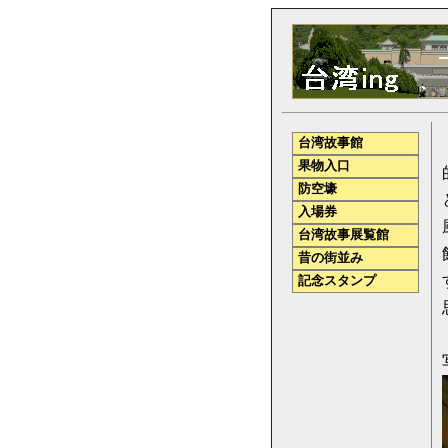
台湾故事館
果物入口
防空壕
入場券
台湾故事展覧館
昔の街並み
記念スタンプ