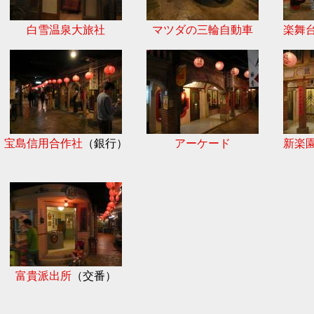
白雪温泉大旅社
マツダの三輪自動車
楽舞
宝島信用合作社
（銀行）
アーケード
新楽
富貴派出所
（交番）