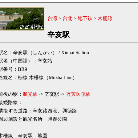
台湾
>
台北
>
地下鉄
>
木柵線
辛亥駅
駅名：辛亥駅（しんがい） / Xinhai Station
駅名（中国語）：辛亥站
駅番号：BR9
路線名：棕線 木柵線（Muzha Line）
前後の駅：
麟光駅
-> 辛亥駅 ->
万芳医院駅
接続路線：
隣接する道路：辛亥路四段、興徳路
周辺施設と観光名所：興泰公園
木柵線 辛亥駅 地図