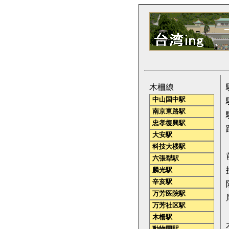
木柵線
中山国中駅
南京東路駅
忠孝復興駅
大安駅
科技大楼駅
六張犁駅
麟光駅
辛亥駅
万芳医院駅
万芳社区駅
木柵駅