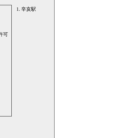
1. 辛亥駅
許可