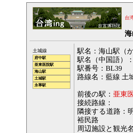
台
海
駅名：海山駅（かいざん）
土城線
駅名（中国語）
府中駅
亜東医院駅
駅番号：BL39
海山駅
路線名：藍線 土城線（
土城駅
永寧駅
前後の駅：
亜東
接続路線：
隣接する道路：
裕民路
周辺施設と観光