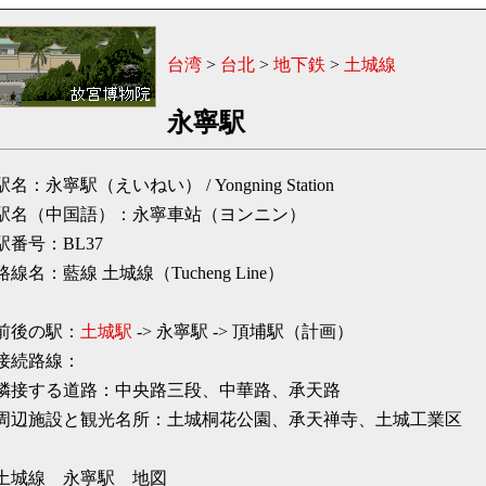
台湾
>
台北
>
地下鉄
>
土城線
永寧駅
駅名：永寧駅（えいねい） / Yongning Station
駅名（中国語）：永寧車站（ヨンニン）
駅番号：BL37
路線名：藍線 土城線（Tucheng Line）
前後の駅：
土城駅
-> 永寧駅 -> 頂埔駅（計画）
接続路線：
隣接する道路：中央路三段、中華路、承天路
周辺施設と観光名所：土城桐花公園、承天禅寺、土城工業区
土城線 永寧駅 地図