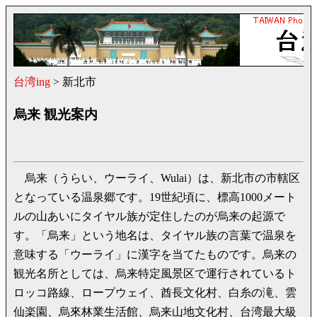
台湾ing
> 新北市
烏来 観光案内
烏来（うらい、ウーライ、Wulai）は、新北市の市轄区
となっている温泉郷です。19世紀頃に、標高1000メート
ルの山あいにタイヤル族が定住したのが烏来の起源で
す。「烏来」という地名は、タイヤル族の言葉で温泉を
意味する「ウーライ」に漢字を当てたものです。烏来の
観光名所としては、烏来特定風景区で運行されているト
ロッコ路線、ロープウェイ、酋長文化村、白糸の滝、雲
仙楽園、烏來林業生活館、烏来山地文化村、台湾最大級