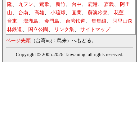
隆
、
九フン
、
鶯歌
、
新竹
、
台中
、
鹿港
、
嘉義
、
阿里
山
、
台南
、
高雄
、
小琉球
、
宜蘭
、
蘇澳冷泉
、
花蓮
、
台東
、
澎湖島
、
金門島
、
台湾鉄道
、
集集線
、
阿里山森
林鉄道
、
国立公園
、
リンク集
、
サイトマップ
ページ先頭
（台湾ing：烏来）へもどる。
Copyright © 2005-2026 Taiwaning. all rights reserved.